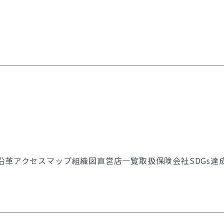
沿革
アクセスマップ
組織図
直営店一覧
取扱保険会社
SDGs