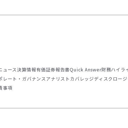
Rニュース
決算情報
有価証券報告書
Quick Answer
財務ハイラ
ポレート・ガバナンス
アナリストカバレッジ
ディスクロージ
責事項