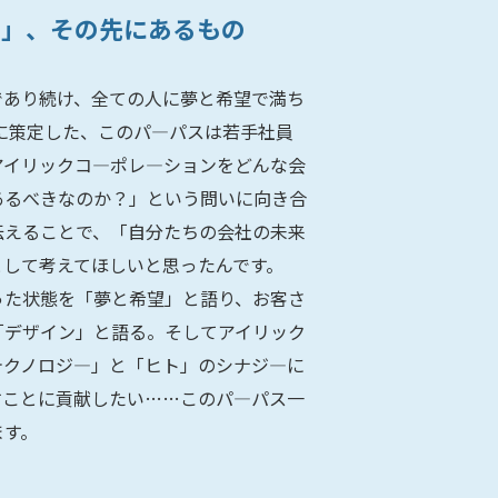
―」、その先にあるもの
であり続け、全ての人に夢と希望で満ち
年に策定した、このパ―パスは若手社員
アイリックコ―ポレ―ションをどんな会
あるべきなのか？」という問いに向き合
伝えることで、「自分たちの会社の未来
として考えてほしいと思ったんです。
った状態を「夢と希望」と語り、お客さ
「デザイン」と語る。そしてアイリック
テクノロジ―」と「ヒト」のシナジ―に
すことに貢献したい……このパ―パス一
ます。