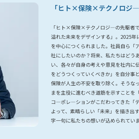
「ヒト×保険×テクノロジ
「ヒト×保険×テクノロジ―の先駆者
溢れた未来をデザインする」。2025
を中心につくられました。社員自ら「
社にしたいのか？将来、私たちはどう
い、各々が自身の考えや意見を社内に
をどうつくっていくべきか」を自分事
保険が人生の不安を取り除く。そうな
まを主役に進むべき道筋を示すことを
コ―ポレ―ションがこだわってきた「
よって、素晴らしい「未来」を描き出
字一句に私たちの想いが込められてい