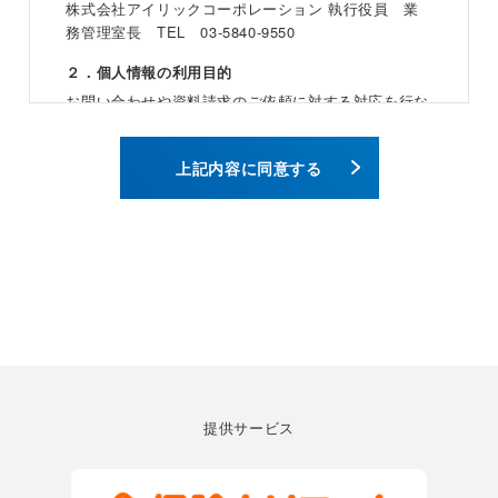
株式会社アイリックコーポレーション 執行役員 業
務管理室長 TEL 03-5840-9550
２．個人情報の利用目的
お問い合わせや資料請求のご依頼に対する対応を行な
うために利用いたします。
３．個人情報の扱い業務の委託
上記内容に同意する
当社は事業運営上、お客様により良いサービスを提供
するために業務の一部を委託することがあります。
この場合には、個人情報を適切に取り扱っていると認
められる委託先を選定し、契約等において個人情報の
適正管理・機密保持などによりお客様の個人情報の漏
洩防止に必要な事項を取決め、適切な管理を実施させ
たうえ、当該委託先に対し、お客様の個人情報を預け
ることがあります。
４．第三者への提供
当社は、上記の委託先、法令で定められている場合、
提供サービス
人の生命、身体又は財産の保護のために必要な場合で
あり、お客様の同意を得ることが困難なときを除き、
お客様の同意を得ずにお客様の個人情報を第三者に提