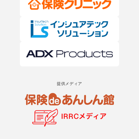
供することはありません。
５．個人情報の開示等について
お客様には、ご自身の個人情報の利用目的の通知、開
示、訂正、追加、削除の要求、利用または提供の拒否
をする権利があります。必要な場合には、下記の窓口
まで連絡下さい。ご本人又は代理人であることを確認
させていただいた上で、合理的な期間、範囲内で対応
いたします。
６．個人情報を与えることの任意性
お客様が当社に対して個人情報を提供することは任意
ですが、個人情報を提供されない場合には、サービス
提供メディア
の提供ができない場合や、お問い合わせ等にお答えで
きない場合があります。あらかじめご了承ください。
７．アクセスログ・クッキー等の利用
（1） アクセスログの取得について
お客様の利便性及びサービス品質の向上を目的とした
分析情報として当サイトではアクセスログを取得して
おります。ただしお客様の氏名や住所など個人を識別