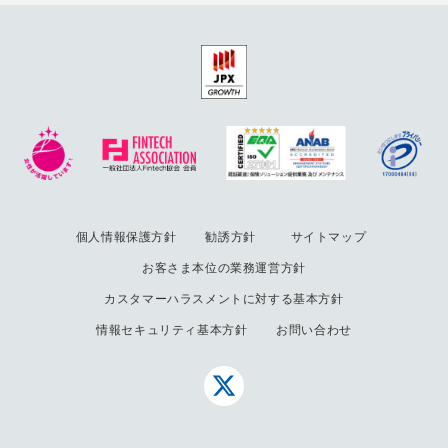
可能な情報は含みません。
（2） クッキーの利用について
当社ウェブサイトでは、一部ページにてクッキーを使
用しております。当社は、当社ウェブサイトへ繰り返
し訪れるお客様に対して効率よくサービスを提供する
ことができるようにする目的で、主にクッキーを使用
しておりますが、この中には個人を特定する情報は含
まれておりません。 お客様が、クッキーの活用を望
まれない場合は、ご使用のWebブラウザでクッキーの
受け入れを拒否するように設定することができます。
ただし、クッキーの受け入れを拒否された場合は、サ
個人情報保護方針
勧誘方針
サイトマップ
イトの利用に制限が生じる場合や、利用できないサー
ビスもあります。あらかじめご了承ください。
お客さま本位の業務運営方針
【個人情報問合せ窓口】
カスタマーハラスメントに対する基本方針
〒113-0033 東京都文京区本郷2-27-20 本郷センタ
情報セキュリティ基本方針
お問い合わせ
ービル4F
電話：03-5840-9550（平日10:00 ～ 17:00）
株式会社アイリックコーポレーション 個人情報問合
せ窓口